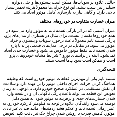
حالتی علاوه بر سوپاپ‌ها، ممکن است پیستون‌ها و حتی دیواره
سیلندر نیز آسیب ببینند. این نوع خرابی‌ها معمولاً هزینه تعمیر بسیار
بالایی دارند و گاهی نیاز به بازسازی کامل موتور ایجاد می‌کنند.
میزان خسارت متفاوت در خودروهای مختلف
میزان آسیبی که در اثر پارگی تسمه تایم به موتور وارد می‌شود در
همه خودروها یکسان نیست. برای مثال در بسیاری از مدل‌های پژو،
پارگی تسمه تایم معمولاً باعث برخورد سوپاپ و پیستون و خرابی
موتور می‌شود. در مقابل، در برخی مدل‌های قدیمی پراید با پاره
شدن تسمه تایم فقط موتور خاموش می‌شود و خسارت جدی ایجاد
نمی‌شود. البته در پرایدهای یورو ۴ شرایط مشابه خودروهای پژو
است و ممکن است سوپاپ‌ها آسیب ببینند.
نتیجه‌گیری
تسمه تایم یکی از مهم‌ترین قطعات موتور خودرو است که وظیفه
هماهنگ کردن حرکت اجزای داخلی موتور را بر عهده دارد و سلامت
آن نقش مستقیمی در عملکرد صحیح خودرو دارد. بی‌توجهی به زمان
تعویض این قطعه می‌تواند باعث پارگی ناگهانی آن و در نتیجه وارد
شدن خسارت‌های جدی و پرهزینه به موتور شود. به همین دلیل
توصیه می‌شود رانندگان علاوه بر توجه به کیلومتر کارکرد خودرو، به
عمر زمانی تسمه تایم و علائم هشداردهنده‌ای مانند صدای غیرعادی
موتور، کاهش قدرت یا روشن شدن چراغ چک نیز دقت کنند. تعویض