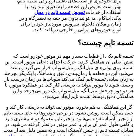
برای جلوگیری از آسیب‌های ناشی از پارگی تسمه تایم،
بهتر است تعویض این قطعه را به تعویق نیندازید. با
استفاده از خدمات
تعویض تسمه تایم در محل
یدک‌دات‌کام، می‌توانید بدون مراجعه به تعمیرگاه و در
زمان و مکان دلخواه، سرویس موردنیاز خود را برای
انواع خودروهای ایرانی و خارجی دریافت کنید.
تسمه تایم چیست؟
تسمه تایم یکی از قطعات بسیار مهم در موتور خودرو است که
نقش اصلی آن هماهنگ کردن حرکت اجزای داخلی موتور است. این
تسمه روی پولی‌های میل‌لنگ و میل‌سوپاپ قرار می‌گیرد و باعث
می‌شود این دو قطعه با زمان‌بندی دقیق و هماهنگ با یکدیگر بچرخند.
به زبان ساده، تسمه تایم کمک می‌کند سوپاپ‌ها در زمان درست باز
و بسته شوند تا موتور بتواند به ‌درستی کار کند. در عملکرد موتور، با
هر دو دور چرخش میل‌لنگ، میل‌سوپاپ یک دور می‌چرخد و این
هماهنگی دقیق توسط تسمه تایم ایجاد می‌شود.
اگر این هماهنگی به‌ هم بخورد، موتور نمی‌تواند به‌ درستی کار کند و
حتی ممکن است روشن نشود. در برخی خودروها به‌ جای تسمه تایم
از زنجیر تایم استفاده می‌شود. زنجیر تایم معمولا دوام بیشتری دارد
و گاهی طول عمر آن برابر با عمر موتور در نظر گرفته می‌شود. در
مقابل، تسمه تایم از جنس لاستیک است و به همین دلیل بعد از مدت
مشخصی باید تعویض شود. بهره‌گیری از خدمات
سرویس دوره ای